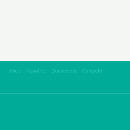
Inicio
Nosotros
Donaciones
Contacto