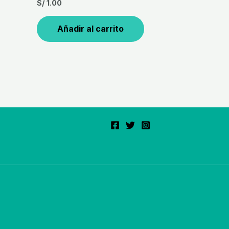
S/
1.00
Añadir al carrito